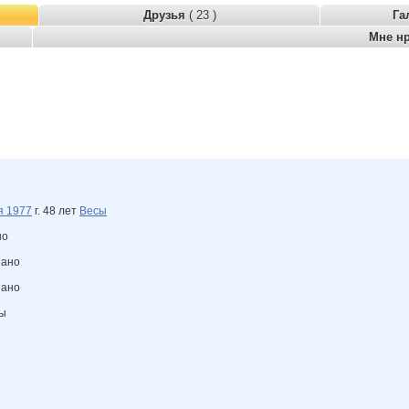
Друзья
( 23 )
Га
Мне н
ря
1977
г. 48 лет
Весы
но
зано
зано
ны