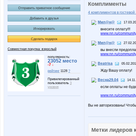
Комплименты
Отправить приватное сообщение
4 комплиментов в гостевой 
Добавить в друзья
Мил@н@
17.03.2
Игнорировать
внесите оплату!!!
www.nn.ru/community
Сделать подарок
Мил@н@
27.02.2
Совместная покупка: взрослый
вы внесли предопл
www.nn.ru/community
популярность:
23052 место
Beatrisa
05.02.201
-7 ↓
Жду Вашу оплату!
рейтинг
1128
?
Привилегированный
Весна29.04
14.11
пользователь
3
если оплаты не буде
уровня
www.nn.ru/communit
Вы не авторизованы! Чтоб
Метки лидеров