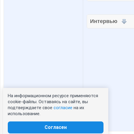
Интервью
На информационном ресурсе применяются
Статистика портрета:
cookie-файлы. Оставаясь на сайте, вы
подтверждаете свое
согласие
на их
сейчас просматривают портрет - 0
использование.
зарегистрированные пользователи
посетившие портрет за 7 дней - 0
Согласен