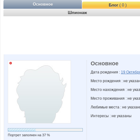
Основное
Блог
( 0 )
Шпионаж
Основное
Дата рождения :
19 Октяб
Место рождения : не указа
Место нахождения : не ука
Место проживания : не ука
Любимые места : не указа
Интересы : не указаны
Портрет заполнен на 37 %