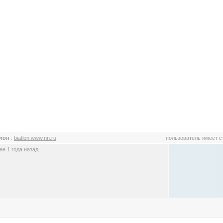
тлон
:
biatlon.www.nn.ru
пользователь имеет 
е 1 года назад