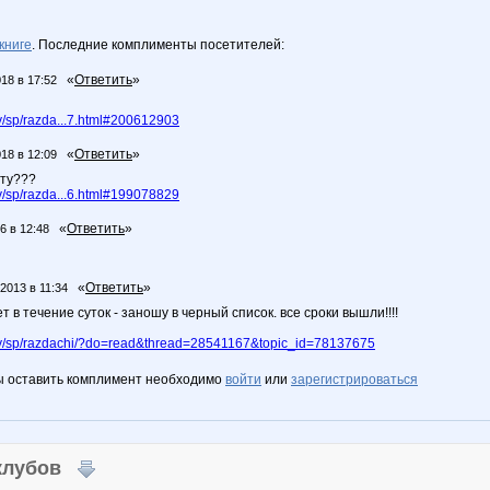
книге
. Последние комплименты посетителей:
«
Ответить
»
018 в 17:52
/sp/razda...7.html#200612903
«
Ответить
»
018 в 12:09
ату???
/sp/razda...6.html#199078829
«
Ответить
»
6 в 12:48
«
Ответить
»
.2013 в 11:34
т в течение суток - заношу в черный список. все сроки вышли!!!!
y/sp/razdachi/?do=read&thread=28541167&topic_id=78137675
ы оставить комплимент необходимо
войти
или
зарегистрироваться
 клубов